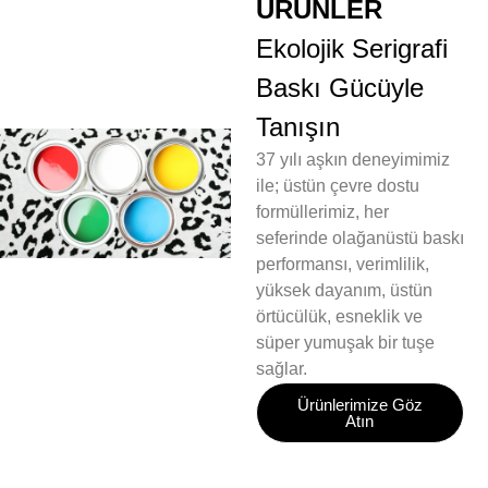
ÜRÜNLER
Ekolojik Serigrafi
Baskı Gücüyle
Tanışın
37 yılı aşkın deneyimimiz
ile; üstün çevre dostu
formüllerimiz, her
seferinde olağanüstü baskı
performansı, verimlilik,
yüksek dayanım, üstün
örtücülük, esneklik ve
süper yumuşak bir tuşe
sağlar.
Ürünlerimize Göz
Atın