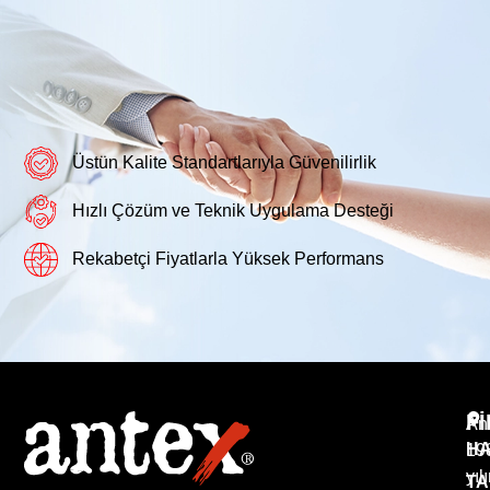
Üstün Kalite Standartlarıyla Güvenilirlik
Hızlı Çözüm ve Teknik Uygulama Desteği
Rekabetçi Fiyatlarla Yüksek Performans
F
An
HA
19
yıl
TA