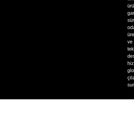
ür
ga
sür
oda
üre
ve
tek
de
hiz
glo
çö
sun