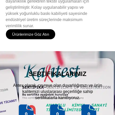
dayanıklılık gerektiren tekstil uygulamaları için
geliştirilmiştir. Kolay uygulanabilir yapısı ve
yüksek yoğunluklu baskı kabiliyeti sayesinde
endüstriyel üretim süreçlerinde maksimum
verimlilik sunar.
Ürünlerimize Göz Atın
SERTİFİKALARIMIZ
Antex olarak, çevreye olan duyarlılığımızı ve ürün
kalitemizi uluslararası geçerliliğe sahip
sertifikalarla kanıtlıyoruz.