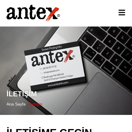
İLETIŞIM
Ana Sayfa
-
İletişim