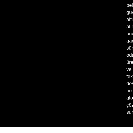
bel
gü
alt
alı
ür
ga
sür
oda
üre
ve
tek
de
hiz
glo
çö
sun