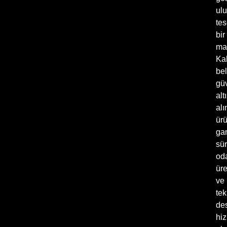
ulu
tes
bir
mar
Kal
bel
gü
alt
alı
ür
ga
sür
oda
üre
ve
tek
de
hiz