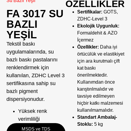
Su Bazlı Yeşil
ÖZELLİKLER
FA 3017 SU
Sertifikalar:
GOTS,
ZDHC-Level 3
BAZLI
Ekolojik Uygunluk:
YEŞIL
Formaldehit & AZO
İçermez
Tekstil baskı
Özellikler:
Daha iyi
uygulamalarında, su
örtücülük ve elastikiyet
bazlı baskı pastalarını
için ara kurutmalı çift
renklendirmek için
kat baskı
kullanılan, ZDHC Level 3
önerilmektedir.
Kullanımdan önce
sertifikasına sahip su
karıştırılmalıdır ve
bazlı pigment
tavsiye edilmeyen
dispersiyonudur.
hiçbir katkı malzemesi
kullanılmamalıdır.
Yüksek renk
Standart Ambalaj-
verimliliği
Stoklu:
5 kg
MSDS ve TDS