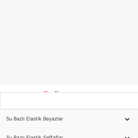
SU BAZLI ÜRÜNLER
Su Bazlı Elastik Beyazlar
Su Bazlı Elastik Şeffaflar