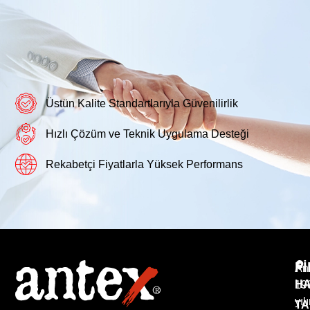
Üstün Kalite Standartlarıyla Güvenilirlik
Hızlı Çözüm ve Teknik Uygulama Desteği
Rekabetçi Fiyatlarla Yüksek Performans
F
An
HA
19
yıl
TA