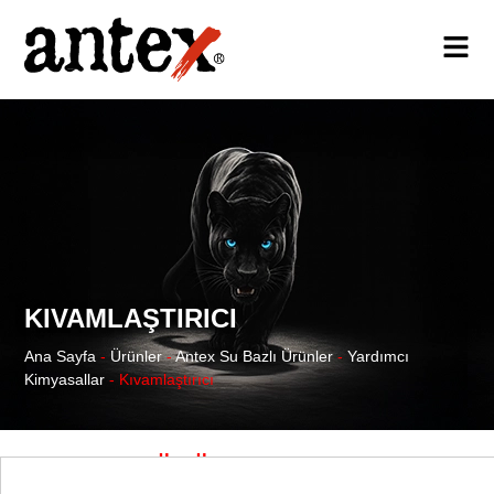
KIVAMLAŞTIRICI
Ana Sayfa
-
Ürünler
-
Antex Su Bazlı Ürünler
-
Yardımcı
Kimyasallar
-
Kıvamlaştırıcı
SU BAZLI ÜRÜNLER