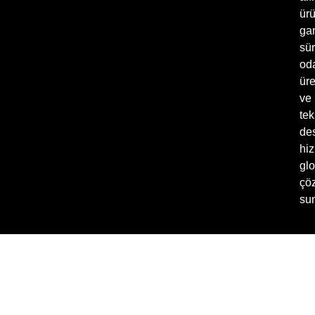
ür
ga
sür
oda
üre
ve
tek
de
hiz
glo
çö
sun