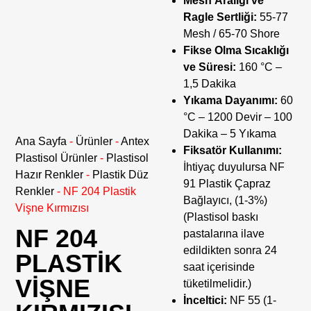
Mesh Aralığı ve
Ragle Sertliği:
55-77
Mesh / 65-70 Shore
Fikse Olma Sıcaklığı
ve Süresi:
160 °C –
1,5 Dakika
Yıkama Dayanımı:
60
°C – 1200 Devir – 100
Dakika – 5 Yıkama
Ana Sayfa
-
Ürünler
-
Antex
Fiksatör Kullanımı:
Plastisol Ürünler
-
Plastisol
İhtiyaç duyulursa NF
Hazır Renkler
-
Plastik Düz
91 Plastik Çapraz
Renkler
-
NF 204 Plastik
Bağlayıcı, (1-3%)
Vişne Kırmızısı
(Plastisol baskı
NF 204
pastalarına ilave
edildikten sonra 24
PLASTIK
saat içerisinde
VIŞNE
tüketilmelidir.)
İnceltici:
NF 55 (1-