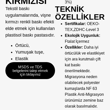
KIRMIZISI
3%)
TEKNİK
Tekstil baskı
ÖZELLİKLER
uygulamalarında, vişne
kırmızı renkli baskı efekti
Sertifikalar:
OEKO-
elde etmek için kullanılan
TEX,ZDHC-Level 3
plastisol baskı pastasıdır.
Ekolojik Uygunluk:
Ftalat İçermez
Örtücü,
Özellikler:
Daha iyi
Yumuşak tuşe,
örtücülük ve elastikiyet
Elastik
için ara kurutmalı çift
kat baskı
MSDS ve TDS
belgelerini talep etmek
önerilmektedir.
için tıklayınız
Migrasyona neden
olabilecek polyester
kumaşlarda NF 63
Plastik Anti-Migrasyon
ürünümüz zemine baz
olarak basılmalıdır.