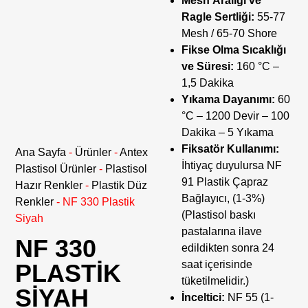
Mesh Aralığı ve
Ragle Sertliği:
55-77
Mesh / 65-70 Shore
Fikse Olma Sıcaklığı
ve Süresi:
160 °C –
1,5 Dakika
Yıkama Dayanımı:
60
°C – 1200 Devir – 100
Dakika – 5 Yıkama
Fiksatör Kullanımı:
Ana Sayfa
-
Ürünler
-
Antex
İhtiyaç duyulursa NF
Plastisol Ürünler
-
Plastisol
91 Plastik Çapraz
Hazır Renkler
-
Plastik Düz
Bağlayıcı, (1-3%)
Renkler
-
NF 330 Plastik
(Plastisol baskı
Siyah
pastalarına ilave
NF 330
edildikten sonra 24
saat içerisinde
PLASTIK
tüketilmelidir.)
SIYAH
İnceltici:
NF 55 (1-