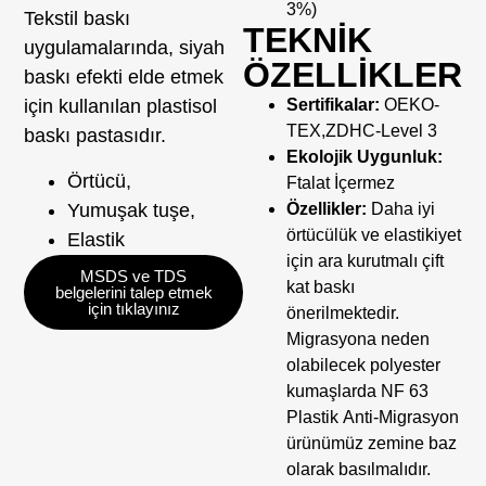
3%)
Tekstil baskı
TEKNİK
uygulamalarında, siyah
ÖZELLİKLER
baskı efekti elde etmek
için kullanılan plastisol
Sertifikalar:
OEKO-
TEX,ZDHC-Level 3
baskı pastasıdır.
Ekolojik Uygunluk:
Örtücü,
Ftalat İçermez
Yumuşak tuşe,
Özellikler:
Daha iyi
örtücülük ve elastikiyet
Elastik
için ara kurutmalı çift
MSDS ve TDS
kat baskı
belgelerini talep etmek
için tıklayınız
önerilmektedir.
Migrasyona neden
olabilecek polyester
kumaşlarda NF 63
Plastik Anti-Migrasyon
ürünümüz zemine baz
olarak basılmalıdır.