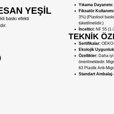
Yıkama Dayanımı:
ESAN YEŞIL
Fiksatör Kullanımı
3%) (Plastisol baskı
li baskı efekti
tüketilmelidir.)
dır.
İnceltici:
NF 55 (1-
TEKNİK ÖZ
Sertifikalar:
OEKO-
Ekolojik Uygunluk
Özellikler:
Daha iyi 
önerilmektedir.
Mig
63 Plastik Anti-
Mig
Standart Ambalaj-