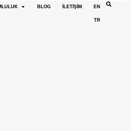
MLULUK
BLOG
İLETIŞIM
EN
TR