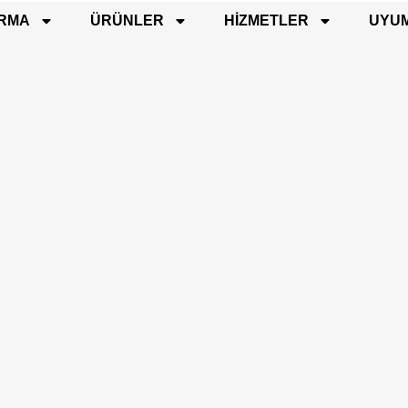
IRMA
ÜRÜNLER
HIZMETLER
UYU