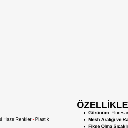
ÖZELLİKL
Görünüm:
Floresan
ol Hazır Renkler
-
Plastik
Mesh Aralığı ve Rag
Fikse Olma Sıcaklı