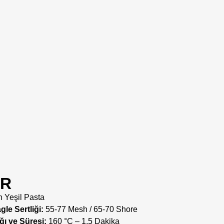
ER
 Yeşil Pasta
le Sertliği:
55-77 Mesh / 65-70 Shore
ğı ve Süresi:
160 °C – 1,5 Dakika