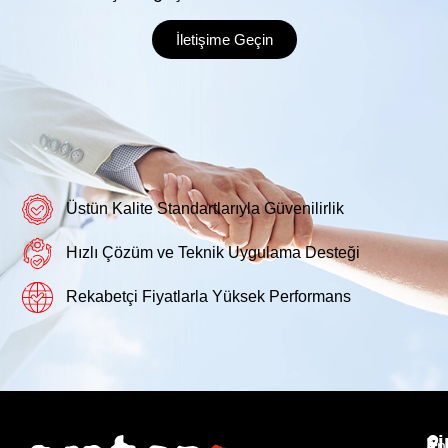
İletişime Geçin
Üstün Kalite Standartlarıyla Güvenilirlik
Hızlı Çözüm ve Teknik Uygulama Desteği
Rekabetçi Fiyatlarla Yüksek Performans
F
An