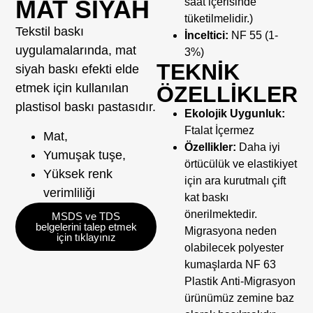
MAT SIYAH
saat içerisinde
tüketilmelidir.)
Tekstil baskı
İnceltici:
NF 55 (1-
uygulamalarında, mat
3%)
TEKNİK
siyah baskı efekti elde
etmek için kullanılan
ÖZELLİKLER
plastisol baskı pastasıdır.
Ekolojik Uygunluk:
Ftalat İçermez
Mat,
Özellikler:
Daha iyi
Yumuşak tuşe,
örtücülük ve elastikiyet
Yüksek renk
için ara kurutmalı çift
verimliliği
kat baskı
önerilmektedir.
MSDS ve TDS
belgelerini talep etmek
Migrasyona neden
için tıklayınız
olabilecek polyester
kumaşlarda NF 63
Plastik Anti-Migrasyon
ürünümüz zemine baz