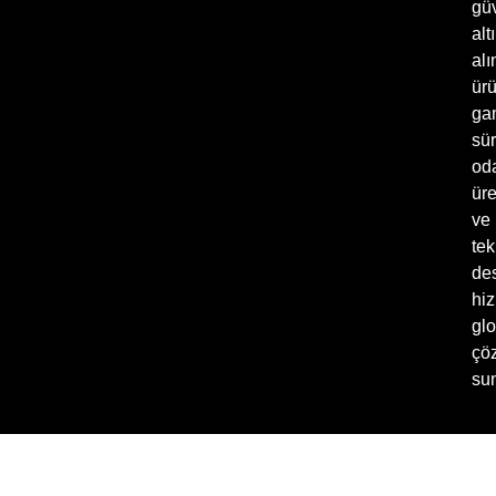
gü
alt
alı
ür
ga
sür
oda
üre
ve
tek
de
hiz
glo
çö
sun