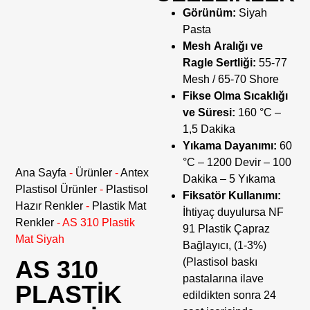
Görünüm:
Siyah
Pasta
Mesh Aralığı ve
Ragle Sertliği:
55-77
Mesh / 65-70 Shore
Fikse Olma Sıcaklığı
ve Süresi:
160 °C –
1,5 Dakika
Yıkama Dayanımı:
60
°C – 1200 Devir – 100
Ana Sayfa
-
Ürünler
-
Antex
Dakika – 5 Yıkama
Plastisol Ürünler
-
Plastisol
Fiksatör Kullanımı:
Hazır Renkler
-
Plastik Mat
İhtiyaç duyulursa NF
Renkler
-
AS 310 Plastik
91 Plastik Çapraz
Mat Siyah
Bağlayıcı, (1-3%)
AS 310
(Plastisol baskı
pastalarına ilave
PLASTIK
edildikten sonra 24