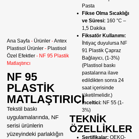
Pasta
Fikse Olma Sıcaklığı
ve Süresi:
160 °C –
1,5 Dakika
Fiksatör Kullanımı:
Ana Sayfa
-
Ürünler
-
Antex
İhtiyaç duyulursa NF
Plastisol Ürünler
-
Plastisol
91 Plastik Çapraz
Özel Efektler
-
NF 95 Plastik
Bağlayıcı, (1-3%)
Matlaştırıcı
(Plastisol baskı
pastalarına ilave
NF 95
edildikten sonra 24
PLASTIK
saat içerisinde
tüketilmelidir.)
MATLAŞTIRICI
İnceltici:
NF 55 (1-
Tekstil baskı
3%)
TEKNİK
uygulamalarında, NF
serisi ürünlerin
ÖZELLİKLER
yüzeyindeki parlaklığın
Sertifikalar:
OEKO-