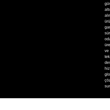
gü
alt
alı
ür
ga
sür
oda
üre
ve
tek
de
hiz
glo
çö
sun